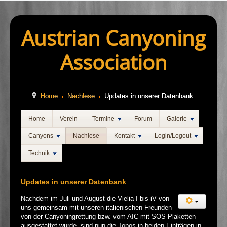
Austrian Canyoning
Association
Home
Nachlese
Updates in unserer Datenbank
Home
Verein
Termine
Forum
Galerie
Canyons
Nachlese
Kontakt
Login/Logout
Technik
Updates in unserer Datenbank
Nachdem im Juli und August die Vielia I bis iV von
uns gemeinsam mit unseren italienischen Freunden
von der Canyoningrettung bzw. vom AIC mit SOS Plaketten
ausgestattet wurde, sind nun die Topos in beiden Einträgen in