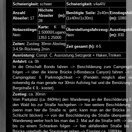
Schwierigkeit:
schwer
Schwierigkeit:
v4a4IV
Höchste
Anzahl
Benötigte Seile:
2x40m
Einstiegshö
Abseiler (m):
Abseiler:
17
(1x40m/1x30m)
(m):
1080
28
Karte:
K 92
Notausstiege:
Überstellungsfahrzeug:
Ausstiegsh
1:50000/Lugano
Nein
Nein
(m):
830
1353 1:25000
Zeiten:
Zustieg 30min Abstieg
Zeit gesamt (h):
4-5
3-4,5h Rückweg 2min
Ausrüstung:
Compl. C. Ausrüstung,Setzgerät + Haken,Trinken
Anfahrt:
ca. 0h
In die Ortschaft Bondo fahren --> Beschilderung zum Campingpl
folgen --> über die kleine Brücke (=Bondasca Canyon) fahren --> 
Campingplatz li. Parkmöglichkeit --> (Pendeln möglich aber ni
notwendig da man gerade nur 30min Aufstieg hat und die Benützung 
Bergstraße € 9,- kostet).
Zustieg:
ca. 30min
Vom Parkplatz (ca. 840Hm) den Wanderweg an der Beschilderung li.
den Wald bis zur Straße hochgehen --> hier weitere Beschilderung 
(wenn man hier die Straße re. geht, kann man an der Brücke in 
Schlucht blicken) --> von der Beschilderung die Straße überqueren 
Wanderweg weiter hoch bis man das 2. Mal auf die Straße trifft --> di
bis zu einem Schranken folgen --> hier abfallenden Straße bis 
Brücke unterhalb der Staumauer gehen --> Einstieg ca. 1080Hm.