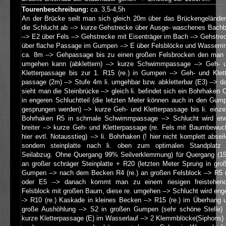
Tourenbeschreibung:
ca. 3,5-4,5h
An der Brücke seilt man sich gleich 20m über das Brückengeländer
die Schlucht ab --> kurze Gehstrecke über Ausge- waschenes Bachb
--> E2 über Fels --> Gehstrecke mit Eisenträger im Bach --> Gehstre
über flache Passage im Gumpen --> E über Felsblöcke und Wasserri
ca. 8m --> Gehpassage bis zu einen großen Felsbrocken den man 
umgehen kann (abklettern) --> kurze Schwimmpassage --> Geh- 
Kletterpassage bis zur 1. R15 (re.) in Gumpen --> Geh- und Klett
passage (2m) --> Stufe 4m li. umgehbar bzw. abkletterbar (E3) --> d
sieht man die Steinbrücke --> gleich li. befindet sich ein Bohrhaken 
in engeren Schluchtteil (die letzten Meter können auch in den Gum
gesprungen werden) --> kurze Geh- und Kletterpassage bis li. einze
Bohrhaken R5 in schmale Schwimmpassage --> Schlucht wird et
breiter --> kurze Geh- und Kletterpassage (re. Fels mit Baumbewuc
hier evtl. Notausstieg) --> li. Bohrhaken (! hier nicht komplett abseil
sondern steinplatte nach li. oben zum optimalen Standplatz 
Seilabzug. Ohne Quergang 99% Seilverklemmung) für Quergang (1
an großer schräger Steinplatte + R20 (letzten Meter Sprung in gro
Gumpen --> nach dem Becken R4 (re.) an großen Felsblock --> R5 (l
oder E5 --> danach kommt man zu einem riesigen freistehen
Felsblock mit großen Baum, diese re. umgehen --> Schlucht wird enge
-> R10 (re.) Kaskade in kleines Becken --> R15 (re.) im Überhang 
große Aushöhlung --> S2 in großen Gumpen (sehr schöne Stelle) 
kurze Kletterpassage (E) im Wasserlauf --> 2 Klemmblöcke(Siphons) 