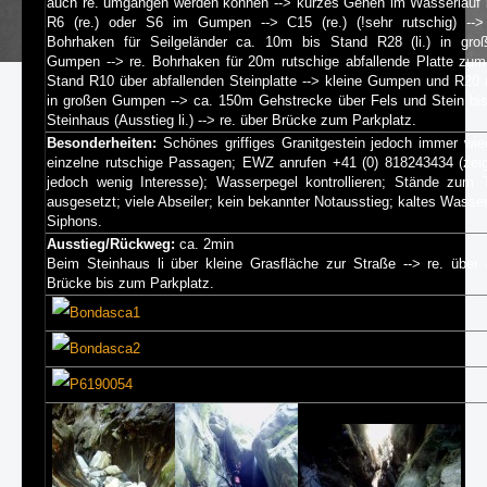
auch re. umgangen werden können --> kurzes Gehen im Wasserlauf 
R6 (re.) oder S6 im Gumpen --> C15 (re.) (!sehr rutschig) --> 
Bohrhaken für Seilgeländer ca. 10m bis Stand R28 (li.) in gro
Gumpen --> re. Bohrhaken für 20m rutschige abfallende Platte zum
Stand R10 über abfallenden Steinplatte --> kleine Gumpen und R20 (l
in großen Gumpen --> ca. 150m Gehstrecke über Fels und Stein bis 
Steinhaus (Ausstieg li.) --> re. über Brücke zum Parkplatz.
Besonderheiten:
Schönes griffiges Granitgestein jedoch immer wie
einzelne rutschige Passagen; EWZ anrufen +41 (0) 818243434 (zei
jedoch wenig Interesse); Wasserpegel kontrollieren; Stände zum T
ausgesetzt; viele Abseiler; kein bekannter Notausstieg; kaltes Wasser
Siphons.
Ausstieg/Rückweg:
ca. 2min
Beim Steinhaus li über kleine Grasfläche zur Straße --> re. über 
Brücke bis zum Parkplatz.