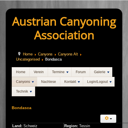
Austrian Canyoning
Association
Home
Canyons
Canyons Alt
Uncategorised
Bondasca
Home
Verein
Termine
Forum
Galerie
Canyons
Nachlese
Kontakt
Login/Logout
Technik
Bondasca
Land:
Schweiz
Region:
Tessin