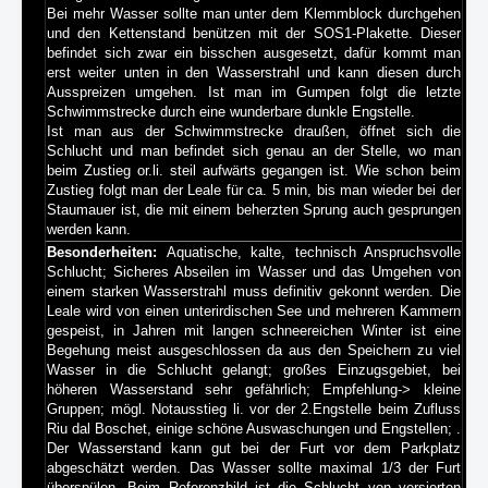
Bei mehr Wasser sollte man unter dem Klemmblock durchgehen
und den Kettenstand benützen mit der SOS1-Plakette. Dieser
befindet sich zwar ein bisschen ausgesetzt, dafür kommt man
erst weiter unten in den Wasserstrahl und kann diesen durch
Ausspreizen umgehen. Ist man im Gumpen folgt die letzte
Schwimmstrecke durch eine wunderbare dunkle Engstelle.
Ist man aus der Schwimmstrecke draußen, öffnet sich die
Schlucht und man befindet sich genau an der Stelle, wo man
beim Zustieg or.li. steil aufwärts gegangen ist. Wie schon beim
Zustieg folgt man der Leale für ca. 5 min, bis man wieder bei der
Staumauer ist, die mit einem beherzten Sprung auch gesprungen
werden kann.
Besonderheiten:
Aquatische, kalte, technisch Anspruchsvolle
Schlucht; Sicheres Abseilen im Wasser und das Umgehen von
einem starken Wasserstrahl muss definitiv gekonnt werden. Die
Leale wird von einen unterirdischen See und mehreren Kammern
gespeist, in Jahren mit langen schneereichen Winter ist eine
Begehung meist ausgeschlossen da aus den Speichern zu viel
Wasser in die Schlucht gelangt; großes Einzugsgebiet, bei
höheren Wasserstand sehr gefährlich; Empfehlung-> kleine
Gruppen; mögl. Notausstieg li. vor der 2.Engstelle beim Zufluss
Riu dal Boschet, einige schöne Auswaschungen und Engstellen; .
Der Wasserstand kann gut bei der Furt vor dem Parkplatz
abgeschätzt werden. Das Wasser sollte maximal 1/3 der Furt
überspülen. Beim Referenzbild ist die Schlucht von versierten