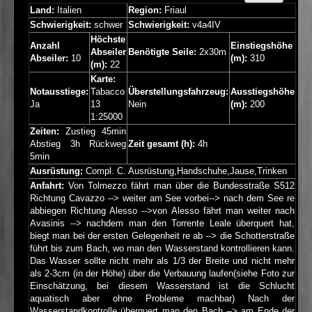
Land:
Italien
Region:
Friaul
Schwierigkeit:
schwer
Schwierigkeit:
v4a4IV
Höchste
Anzahl
Einstiegshöhe
Abseiler
Benötigte Seile:
2x30m
Abseiler:
10
(m):
310
(m):
22
Karte:
Notausstiege:
Tabacco
Überstellungsfahrzeug:
Ausstiegshöhe
Ja
13
Nein
(m):
200
1:25000
Zeiten:
Zustieg 45min
Abstieg 3h Rückweg
Zeit gesamt (h):
4h
5min
Ausrüstung:
Compl. C. Ausrüstung,Handschuhe,Jause,Trinken
Anfahrt:
Von Tolmezzo fährt man über die Bundesstraße S512
Richtung Cavazzo --> weiter am See vorbei--> nach dem See re
abbiegen Richtung Alesso -->von Alesso fährt man weiter nach
Avasinis --> nachdem man den Torrente Leale überquert hat,
biegt man bei der ersten Gelegenheit re ab --> die Schotterstraße
führt bis zum Bach, wo man den Wasserstand kontrollieren kann.
Das Wasser sollte nicht mehr als 1/3 der Breite und nicht mehr
als 2-3cm (in der Höhe) über die Verbauung laufen(siehe Foto zur
Einschätzung, bei diesem Wasserstand ist die Schlucht
aquatisch aber ohne Probleme machbar) Nach der
Wasserstandkontrolle überquert man den Bach --> am Ende der