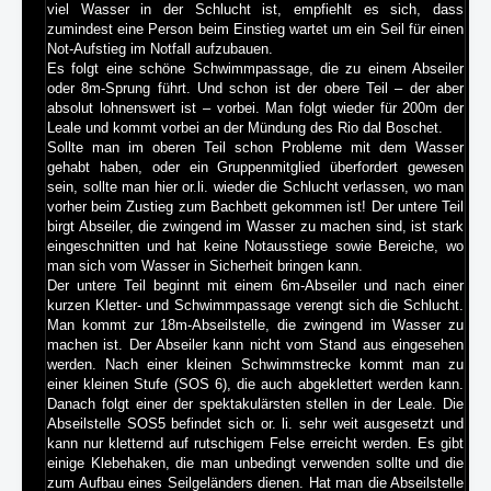
viel Wasser in der Schlucht ist, empfiehlt es sich, dass
zumindest eine Person beim Einstieg wartet um ein Seil für einen
Not-Aufstieg im Notfall aufzubauen.
Es folgt eine schöne Schwimmpassage, die zu einem Abseiler
oder 8m-Sprung führt. Und schon ist der obere Teil – der aber
absolut lohnenswert ist – vorbei. Man folgt wieder für 200m der
Leale und kommt vorbei an der Mündung des Rio dal Boschet.
Sollte man im oberen Teil schon Probleme mit dem Wasser
gehabt haben, oder ein Gruppenmitglied überfordert gewesen
sein, sollte man hier or.li. wieder die Schlucht verlassen, wo man
vorher beim Zustieg zum Bachbett gekommen ist! Der untere Teil
birgt Abseiler, die zwingend im Wasser zu machen sind, ist stark
eingeschnitten und hat keine Notausstiege sowie Bereiche, wo
man sich vom Wasser in Sicherheit bringen kann.
Der untere Teil beginnt mit einem 6m-Abseiler und nach einer
kurzen Kletter- und Schwimmpassage verengt sich die Schlucht.
Man kommt zur 18m-Abseilstelle, die zwingend im Wasser zu
machen ist. Der Abseiler kann nicht vom Stand aus eingesehen
werden. Nach einer kleinen Schwimmstrecke kommt man zu
einer kleinen Stufe (SOS 6), die auch abgeklettert werden kann.
Danach folgt einer der spektakulärsten stellen in der Leale. Die
Abseilstelle SOS5 befindet sich or. li. sehr weit ausgesetzt und
kann nur kletternd auf rutschigem Felse erreicht werden. Es gibt
einige Klebehaken, die man unbedingt verwenden sollte und die
zum Aufbau eines Seilgeländers dienen. Hat man die Abseilstelle