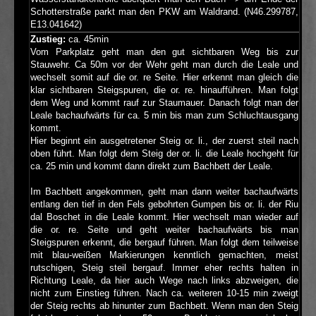
Schotterstraße parkt man den PKW am Waldrand. (N46.299787,
E13.041642)
Zustieg:
ca. 45min
Vom Parkplatz geht man den gut sichtbaren Weg bis zur
Stauwehr. Ca 50m vor der Wehr geht man durch die Leale und
wechselt somit auf die or. re Seite. Hier erkennt man gleich die
klar sichtbaren Steigspuren, die or. re. hinaufführen. Man folgt
dem Weg und kommt rauf zur Staumauer. Danach folgt man der
Leale bachaufwärts für ca. 5 min bis man zum Schluchtausgang
kommt.
Hier beginnt ein ausgetretener Steig or. li., der zuerst steil nach
oben führt. Man folgt dem Steig der or. li. die Leale hochgeht für
ca. 25 min und kommt dann direkt zum Bachbett der Leale.
Im Bachbett angekommen, geht man dann weiter bachaufwärts
entlang den tief in den Fels gebohrten Gumpen bis or. li. der Riu
dal Boschet in die Leale kommt. Hier wechselt man wieder auf
die or. re. Seite und geht weiter bachaufwärts bis man
Steigspuren erkennt, die bergauf führen. Man folgt dem teilweise
mit blau-weißen Markierungen kenntlich gemachten, meist
rutschigen, Steig steil bergauf. Immer eher rechts halten in
Richtung Leale, da hier auch Wege nach links abzweigen, die
nicht zum Einstieg führen. Nach ca. weiteren 10-15 min zweigt
der Steig rechts ab hinunter zum Bachbett. Wenn man den Steig