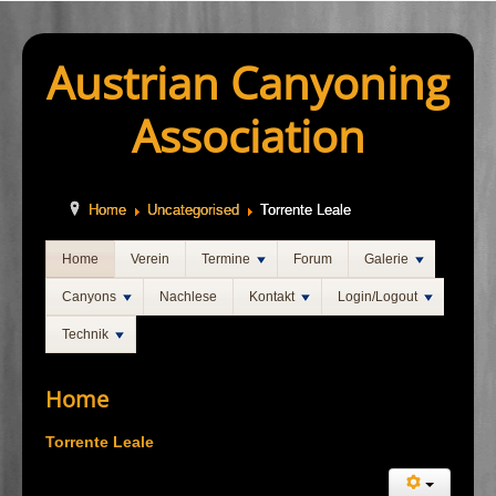
Austrian Canyoning
Association
Home
Uncategorised
Torrente Leale
Home
Verein
Termine
Forum
Galerie
Canyons
Nachlese
Kontakt
Login/Logout
Technik
Home
Torrente Leale