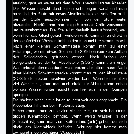
erreicht, geht es weiter mit dem Wohl spektakulärsten Abseiler.
Das Wasser rauscht durch einen sehr engen Kanal und man
muss bei der Stufe mit etwas Abseilgeschick es schaffen or. li.
bei der Stufe rauszukommen, um von der Stufe weiter
abzuseilen. Hierfür kann man einige Steine als Griffe verwenden,
um rauszukommen. Die Stelle ist deshalb herausfordernd, weil
wenn hier das Gleichgewicht verloren wird, kommt man direkt in
den gebündelten Wasserstrahl, in den man nicht reinkommen will!
Nach einer kleinen Schwimmstelle kommt man zu einer
Felsrampe, wo mit etwas Suchen die 2 Klebehaken zum Aufbau
des Seilgeländers gefunden werden. Nach Aufbau des
Seilgeländers zu der 6m-Abseilstelle (SOS4) kommt ein enger
Wasserkanal, den man durch Ausspreizen abklettern muss. Nach
einer kleinen Schwimmstrecke kommt man zu der Abseilstelle
(SOS3), die trocken absolviert werden kann. Wenn hier nicht zu
viel Wasser ist, kann man auch direkt zur Abbruchkante gehen
wo das Wasser runter rauscht von hier aus in den Gumpen
springen.
Die nächste Abseilstelle ist or. re. sehr weit oben angebracht. Ein
Klebehaken hilft hier beim Kletteraufstieg.
Schon kommt man zur letzten Abseilstelle, die sich bei einem
großen Klemmblock befindet. Wenn wenig Wasser in der
Schlucht ist, kann man zum Kettenstand (or.li.) gehen, der sich
direkt am Klemmblock befindet. Achtung: hier kommt man
zwingend in den wuchtigen Wasserstrahl!